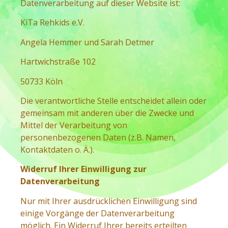
Datenverarbeitung auf dieser Website ist:
KiTa Rehkids e.V.
Angela Hemmer und Sarah Detmer
Hartwichstraße 102
50733 Köln
Die verantwortliche Stelle entscheidet allein oder
gemeinsam mit anderen über die Zwecke und
Mittel der Verarbeitung von
personenbezogenen Daten (z.B. Namen,
Kontaktdaten o. Ä.).
Widerruf Ihrer Einwilligung zur
Datenverarbeitung
Nur mit Ihrer ausdrücklichen Einwilligung sind
einige Vorgänge der Datenverarbeitung
möglich. Ein Widerruf Ihrer bereits erteilten